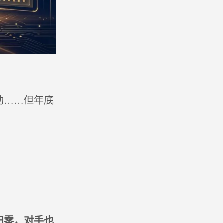
动……但年底
归零，对手也