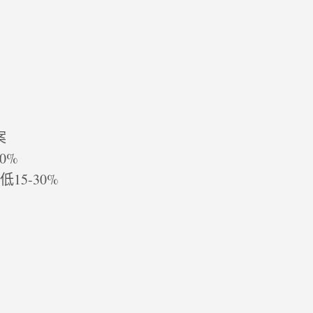
。
案
0%
低15-30%
。