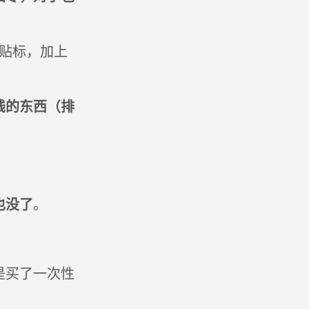
制贴标，加上
钱的东西（排
也没了
。
是买了一次性