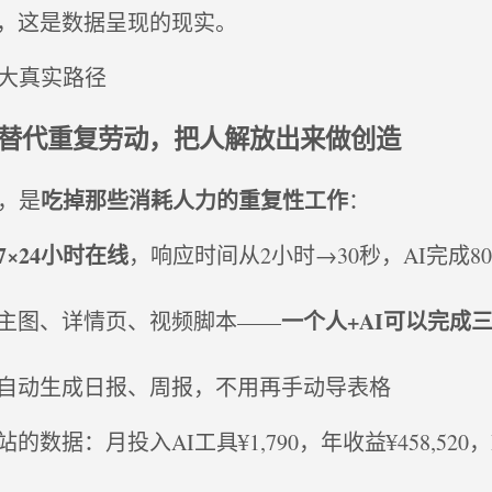
，这是数据呈现的现实。
三大真实路径
I替代重复劳动，把人解放出来做创造
吃掉那些消耗人力的重复性工作
值，是
：
7×24小时在线
，响应时间从2小时→30秒，AI完成8
一个人+AI可以完成
主图、详情页、视频脚本——
自动生成日报、周报，不用再手动导表格
数据：月投入AI工具¥1,790，年收益¥458,520，