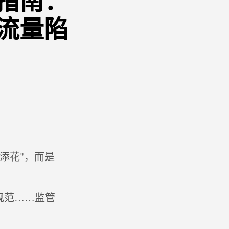
围指南：
流量陷
添花"，而是
规范……监管