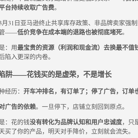
平台持续收取广告费
。
3月31日亚马逊终止共享库存政策、非品牌卖家强
低价竞争在成本端的退路也被彻底堵死
管——
。
最宝贵的资源（利润和现金流）
去换
最不值
是：用
后陷入更深的内卷。
陷阱——花钱买的是虚荣，不是增长
开车冲排名，有订单了；停了广告，订单
种经历：
对广告的依赖
。一旦停下，店铺立刻回到原点。
没有转化为品牌认知和用户忠诚度
是：花的钱
，只
天买了你的产品，明天对手降价，立刻就会流失。