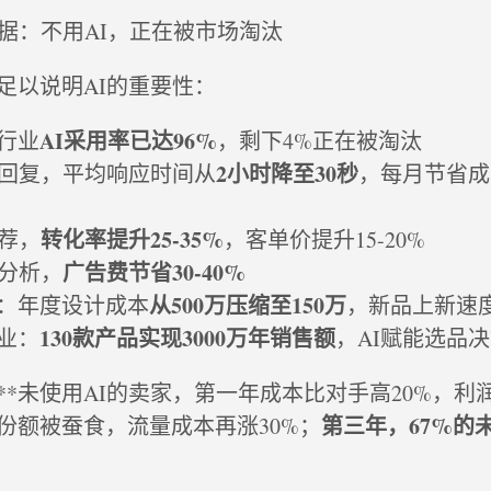
数据：不用AI，正在被市场淘汰
足以说明AI的重要性：
AI采用率已达96%
商行业
，剩下4%正在被淘汰
2小时降至30秒
动回复，平均响应时间从
，每月节省成本¥
转化率提升25-35%
推荐，
，客单价提升15-20%
广告费节省30-40%
据分析，
从500万压缩至150万
：年度设计成本
，新品上新速
130款产品实现3000万年销售额
业：
，AI赋能选品
**未使用AI的卖家，第一年成本比对手高20%，利润
第三年，67%的
份额被蚕食，流量成本再涨30%；