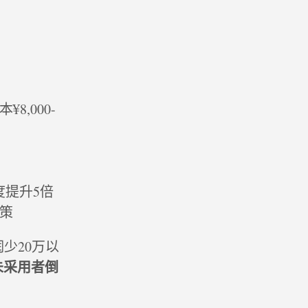
8,000-
度提升5倍
决策
少20万以
未采用者倒