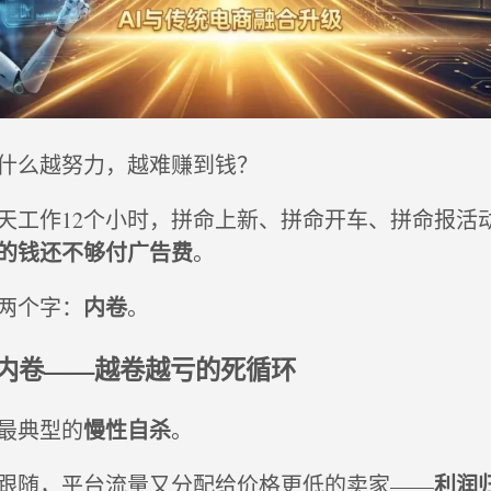
什么越努力，越难赚到钱？
天工作12个小时，拼命上新、拼命开车、拼命报活
的钱还不够付广告费
。
内卷
两个字：
。
内卷——越卷越亏的死循环
慢性自杀
最典型的
。
利润
跟随，平台流量又分配给价格更低的卖家——