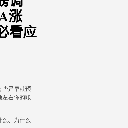
磅调
A涨
必看应
有些是早就预
地左右你的账
什么、为什么