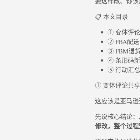
要这样改、你该
📋 本文目录
① 变体评
② FBA配
③ FBM
④ 条形码
⑤ 行动汇
① 变体评论共
这应该是亚马逊
先说核心结论：
修改，整个过程预