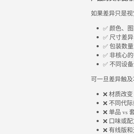
如果差异只是视
✅ 颜色、
✅ 尺寸差
✅ 包装数
✅ 非核心
✅ 不同设
可一旦差异触及
❌ 材质改
❌ 不同代际
❌ 单品 vs
❌ 口味或
❌ 有线版