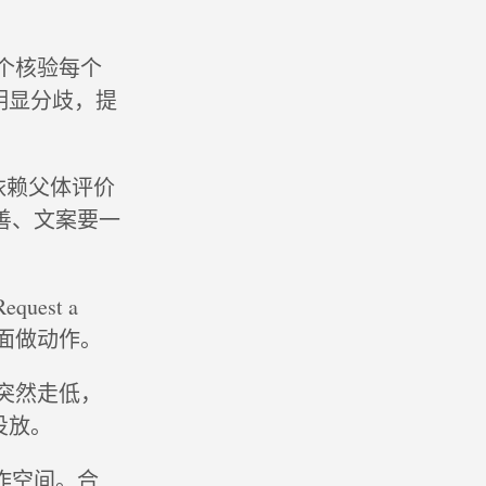
逐个核验每个
明显分歧，提
再依赖父体评价
善、文案要一
est a
层面做动作。
率突然走低，
投放。
作空间。合