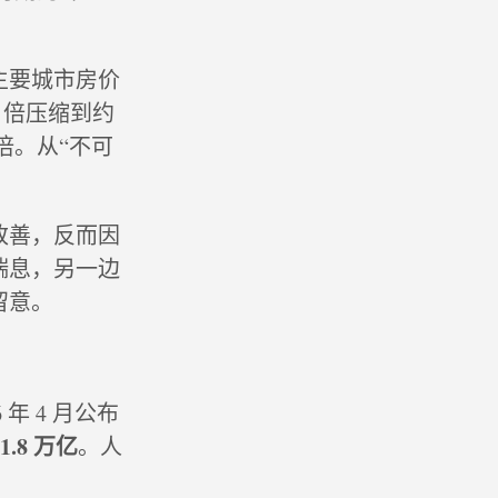
主要城市房价
3 倍压缩到约
 倍。从“不可
改善，反而因
喘息，另一边
留意。
年 4 月公布
31.8 万亿
。人