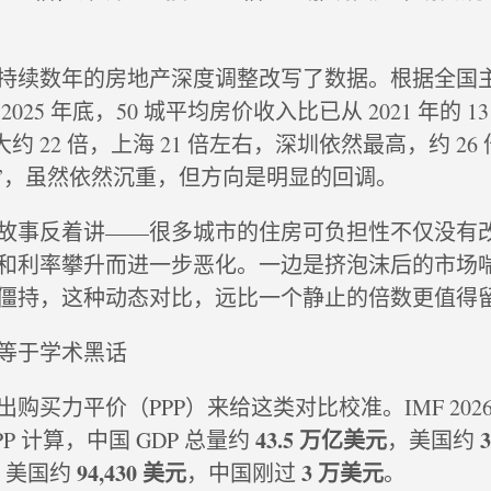
持续数年的房地产深度调整改写了数据。根据全国
025 年底，50 城平均房价收入比已从 2021 年的 1
约 22 倍，上海 21 倍左右，深圳依然最高，约 26
难”，虽然依然沉重，但方向是明显的回调。
故事反着讲——很多城市的住房可负担性不仅没有
和利率攀升而进一步恶化。一边是挤泡沫后的市场
僵持，这种动态对比，远比一个静止的倍数更值得
等于学术黑话
购买力平价（PPP）来给这类对比校准。IMF 2026 
43.5 万亿美元
P 计算，中国 GDP 总量约
，美国约
94,430 美元
3 万美元
端，美国约
，中国刚过
。