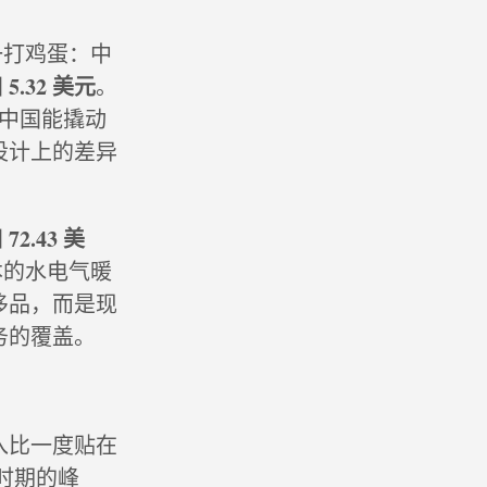
一打鸡蛋：中
5.32 美元
国
。
中国能撬动
设计上的差异
72.43 美
国
本的水电气暖
侈品，而是现
务的覆盖。
入比一度贴在
烧时期的峰