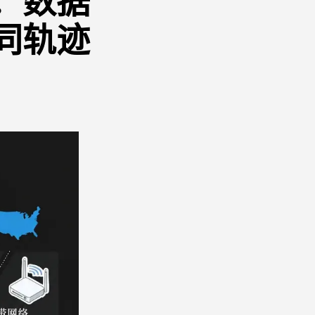
：数据
同轨迹