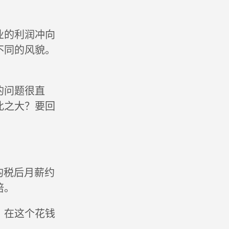
业的利润冲向
不同的风貌。
的问题很直
此之大？要回
平均税后月薪约
倍。
。在这个花钱