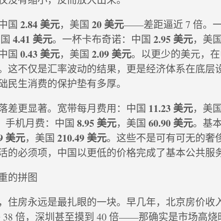
2.84 美元
20 美元
中国
，美国
——差距逼近 7 倍。
4.41 美元
2.95 美元
美国
。一杯卡布奇诺：中国
，美
0.43 美元
2.09 美元
中国
，美国
。以更少的美元，在
。这不仅是汇率波动的结果，更是经济体系在底层
础民生消费的保护垫有多厚。
11.23 美元
落差更显著。宽带每月费用：中国
，美
8.95 美元
60.90 美元
 倍。手机月费：中国
，美国
。基
89 美元
210.49 美元
，美国
。这些不是可有可无的奢
活的必须项，中国以更低的价格完成了基本公共服
重的拼图
，住房永远是最扎眼的一块。早几年，北京房价收
海 38 倍，深圳甚至摸到 40 倍——那确实是市场高