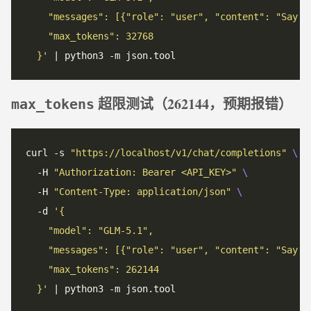
  }'
超限测试（262144，预期报错）
max_tokens
curl -s 
"https://localhost/v1/chat/completions"
  -H 
"Authorization: Bearer <API_KEY>"
  -H 
"Content-Type: application/json"
  -d 
  }'