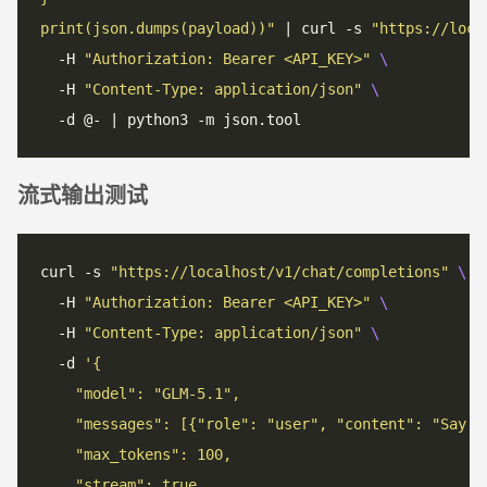
print(json.dumps(payload))"
 | curl -s 
"https://loca
  -H 
"Authorization: Bearer <API_KEY>"
  -H 
"Content-Type: application/json"
流式输出测试
curl -s 
"https://localhost/v1/chat/completions"
  -H 
"Authorization: Bearer <API_KEY>"
  -H 
"Content-Type: application/json"
  -d 