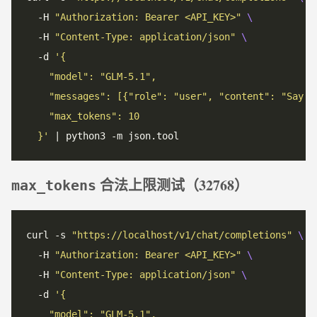
  -H 
"Authorization: Bearer <API_KEY>"
  -H 
"Content-Type: application/json"
  -d 
  }'
合法上限测试（32768）
max_tokens
curl -s 
"https://localhost/v1/chat/completions"
  -H 
"Authorization: Bearer <API_KEY>"
  -H 
"Content-Type: application/json"
  -d 