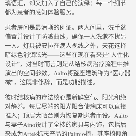
璃语汇，却又加入了自己的演绎：每一个细节
都为患者的感知体验服务。
患者房间是最清晰的例证。两人间里，洗手盆
偏置并设计了防溅曲线，确保一人洗漱不扰另
一人。灯具被安排在病人视线之外，天花选择
暗绿色消弭眩光——这些在现在看来是“人性化
设计”，对当时而言则是从结核病治疗流程中推
演出的空间参数。Aalto将整座建筑称为“医疗器
械”，这既非修辞，而是功能描述。
彼时结核病的疗法核心是新鲜空气、阳光和绝
对静养。每层尽端的阳光阳台使病床可以直接
推入；顶层大晒台则为恢复期患者而设。Aalto
与妻子Aino设计了全楼的家具与内饰，包括后
来成为Artek标志产品的Paimio椅，其座椅倾角