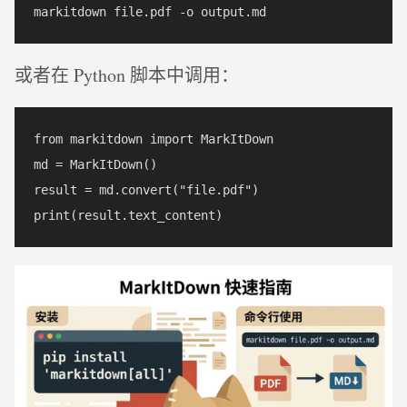
或者在 Python 脚本中调用：
from markitdown import MarkItDown

md = MarkItDown()

result = md.convert("file.pdf")
