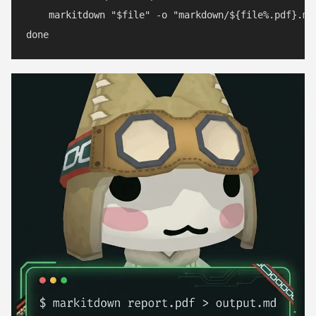
    markitdown "$file" -o "markdown/${file%.pdf}.md"