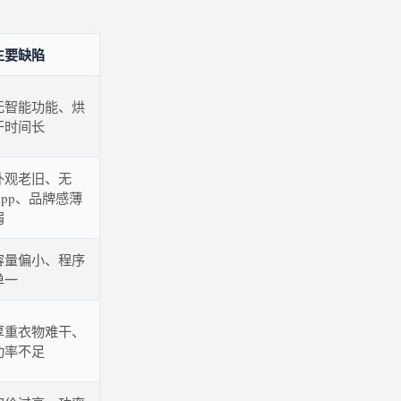
主要缺陷
无智能功能、烘
干时间长
外观老旧、无
App、品牌感薄
弱
容量偏小、程序
单一
厚重衣物难干、
功率不足