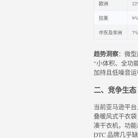
欧洲
2
拉美
9
中东及非洲
7
趋势洞察
：微型
“小体积、全功
加持且低噪音运
二、竞争生态
当前亚马逊平台上
叠暖风式干衣袋，
凑干衣机，功能
DTC 品牌几乎