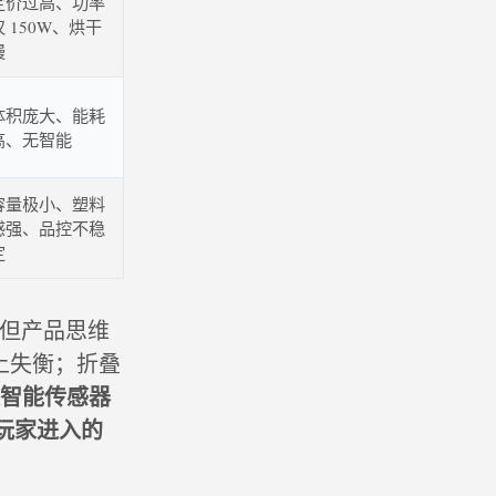
定价过高、功率
仅 150W、烘干
慢
体积庞大、能耗
高、无智能
容量极小、塑料
感强、品控不稳
定
部，但产品思维
率上失衡；折叠
、集智能传感器
 玩家进入的