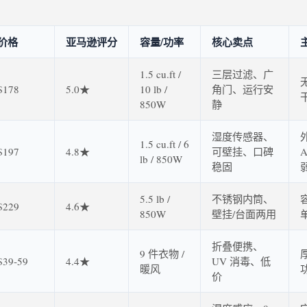
价格
亚马逊评分
容量/功率
核心卖点
1.5 cu.ft /
三层过滤、广
$178
5.0★
10 lb /
角门、运行安
850W
静
湿度传感器、
1.5 cu.ft / 6
$197
4.8★
可壁挂、口碑
lb / 850W
稳固
5.5 lb /
不锈钢内筒、
$229
4.6★
850W
壁挂/台面两用
折叠便携、
9 件衣物 /
$39‑59
4.4★
UV 消毒、低
暖风
价