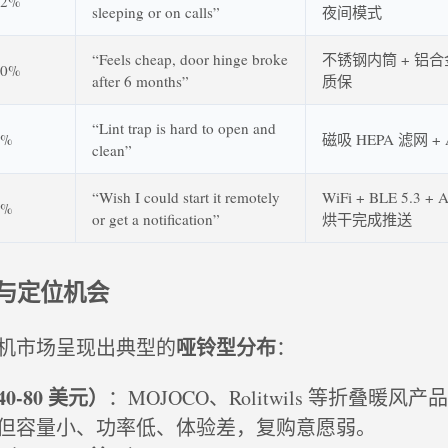
12%
sleeping or on calls”
夜间模式
“Feels cheap, door hinge broke
不锈钢内筒 + 铝合金
10%
after 6 months”
质保
“Lint trap is hard to open and
7%
磁吸 HEPA 滤网 +
clean”
“Wish I could start it remotely
WiFi + BLE 5.3 
5%
or get a notification”
烘干完成推送
与定位机会
哑铃型分布
机市场呈现出典型的
：
0‑80 美元）
：MOJOCO、Rolitwils 等折叠暖风
但容量小、功率低、体验差，复购意愿弱。