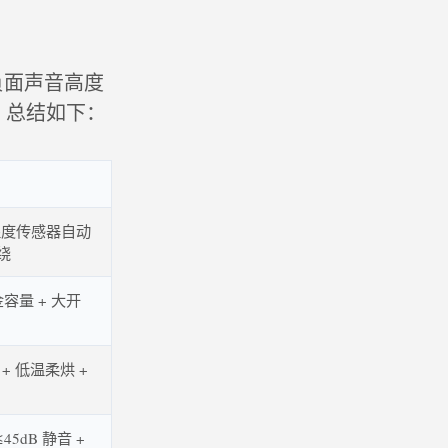
中，负面声音高度
，总结如下：
 湿度传感器自动
绕
b 黄金容量 + 大开
+ 低温柔烘 +
45dB 静音 +