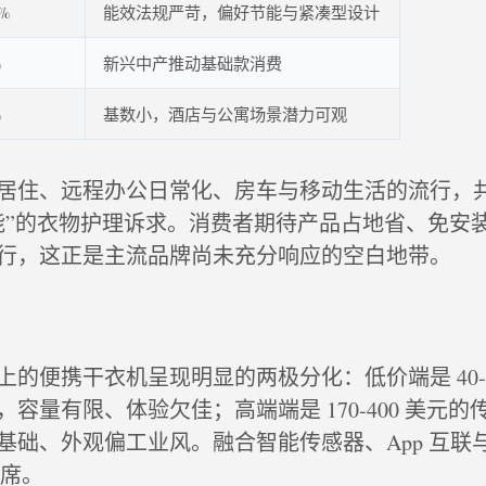
2%
能效法规严苛，偏好节能与紧凑型设计
%
新兴中产推动基础款消费
%
基数小，酒店与公寓场景潜力可观
居住、远程办公日常化、房车与移动生活的流行，
能”的衣物护理诉求。消费者期待产品占地省、免安
行，这正是主流品牌尚未充分响应的空白地带。
的便携干衣机呈现明显的两极分化：低价端是 40‑8
容量有限、体验欠佳；高端端是 170‑400 美元
基础、外观偏工业风。融合智能传感器、App 互联
缺席。