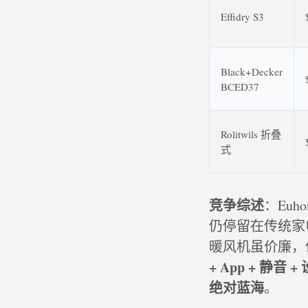
Effidry S3
Black+Decker
BCED37
Rolitwils 折叠
式
竞争综述
：Eu
仍停留在传统家电
暖风机虽价廉，
+ App + 静
绝对蓝海
。