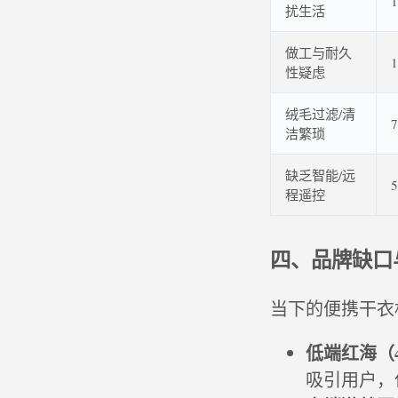
扰生活
做工与耐久
性疑虑
绒毛过滤/清
洁繁琐
缺乏智能/远
程遥控
四、品牌缺口
当下的便携干衣
低端红海（4
吸引用户，