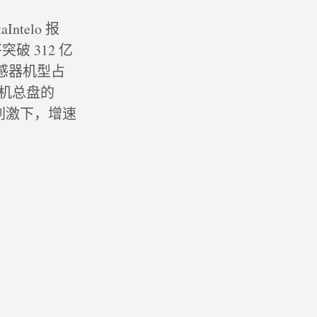
telo 报
破 312 亿
传感器机型占
衣机总盘的
的刺激下，增速