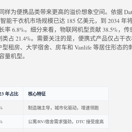
样为便携品类带来更高的溢价想象空间。依据 DataIn
球智能干衣机市场规模已达 185 亿美元，到 2034 年将突
率 6.8%。细分来看，物联网机型贡献 38.5%，
控制类占 21.4%。需要关注的是，便携式产品仅占干
小户型租房、大学宿舍、房车和 Vanlife 等居住形态
容量机型。
023 年占比
核心特征
5%
制造端主导，城市化驱动，增速领跑
7%
公寓/RV/宿舍需求强劲，DTC 接受度高