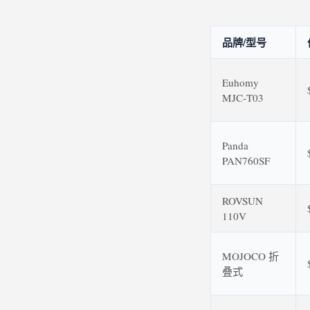
品牌/型号
Euhomy
MJC‑T03
Panda
PAN760SF
ROVSUN
110V
MOJOCO 折
叠式