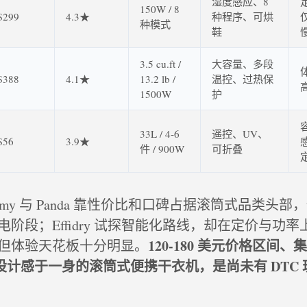
湿度感应、8
150W / 8
$299
4.3★
种程序、可烘
种模式
鞋
3.5 cu.ft /
大容量、多段
$388
4.1★
13.2 lb /
温控、过热保
1500W
护
33L / 4‑6
遥控、UV、
$56
3.9★
件 / 900W
可折叠
homy 与 Panda 靠性价比和口碑占据滚筒式品类头
阶段；Effidry 试探智能化路线，却在定价与功
120‑180 美元价格区间
但体验天花板十分明显。
音 + 设计感于一身的滚筒式便携干衣机，是尚未有 DTC