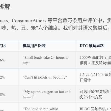
拆解
ruce、ConsumerAffairs 等平台数万条用户评价
、吵、热、丑、笨”六个维度。我们对其语义聚类后
占比
典型用户反馈
DTC 破解思路
“Small loads take 2+ hours to
1000W 高能效 +
26%
dry”
停机 + 正反转防缠
1.5 cu.ft / 10 l
22%
“Can‘t fit towels or bedding”
口设计
“My apartment gets so hot and
可选冷凝/热泵模组 
18%
humid”
免外排气方案
“Too loud to run while
BLDC 变频电机 + ≤