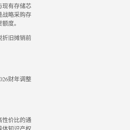
与现有存储芯
量战略采购存
贷额度。
税折旧摊销前
026财年调整
高性价比的通
导体知识产权