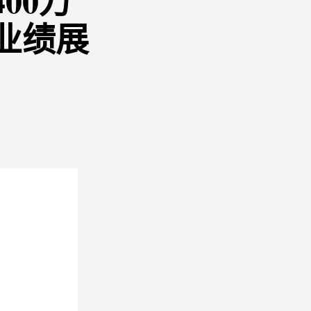
00万
业绩展