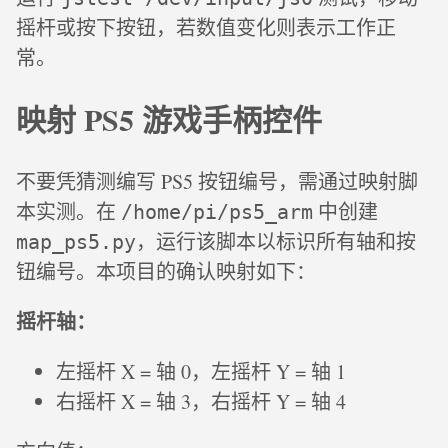
摇杆或按下按钮，若数值变化则表示工作正
常。
映射 PS5 游戏手柄控件
不要凭猜测编写 PS5 按钮编号，需通过映射脚
本实测。在
中创建
/home/pi/ps5_arm
，运行该脚本以标识所有轴和按
map_ps5.py
钮编号。本项目的确认映射如下：
摇杆轴：
左摇杆 X = 轴 0，左摇杆 Y = 轴 1
右摇杆 X = 轴 3，右摇杆 Y = 轴 4