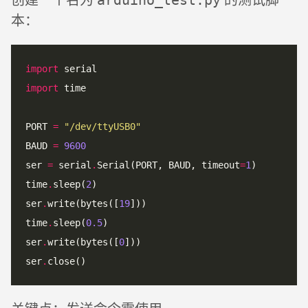
arduino_test.py
本：
import
import
PORT 
=
"/dev/ttyUSB0"
BAUD 
=
9600
ser 
=
 serial
.
Serial(PORT, BAUD, timeout
=
1
time
.
sleep(
2
ser
.
write(bytes([
19
time
.
sleep(
0.5
ser
.
write(bytes([
0
ser
.