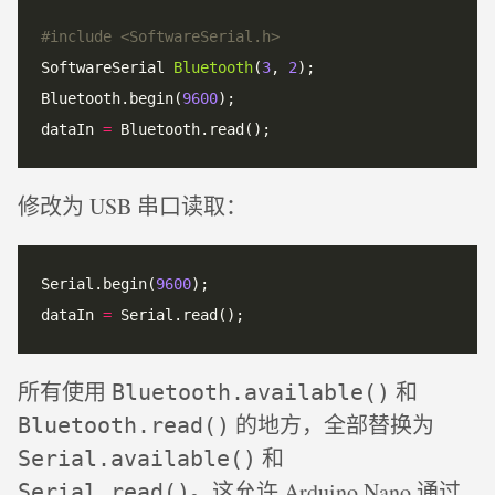
#include
<SoftwareSerial.h>
SoftwareSerial 
Bluetooth
(
3
, 
2
Bluetooth.begin(
9600
dataIn 
=
修改为 USB 串口读取：
Serial.begin(
9600
dataIn 
=
所有使用
和
Bluetooth.available()
的地方，全部替换为
Bluetooth.read()
和
Serial.available()
。这允许 Arduino Nano 通过
Serial.read()