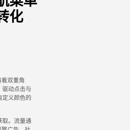
航菜单
转化
演着双重角
，驱动点击与
自定义颜色的
获取。流量通
引擎广告、社