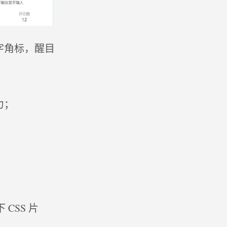
字角标，醒目
力；
CSS 片