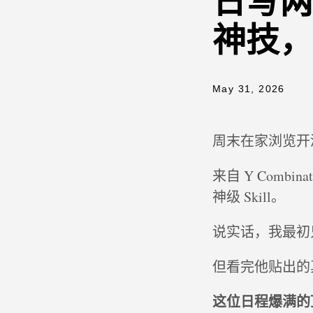
日写两
神技，
May 31, 2026
周末在家浏览开
来自 Y Comb
神级 Skill。
说实话，我最初只
但看完他贴出的
这位日程爆满的顶