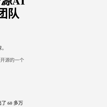
源AI
团队
球。
刚刚开源的一个
。
 60 多万