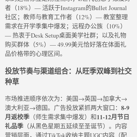
者（18%）— 活跃于Instagram的Bullet Journal
社区；教师与教育工作者（12%）— 教室整理
需求在开学季集中爆发；远程办公族（10%）
— 热衷于Desk Setup桌面美学社群；以及礼物
购买群体（5%）— 49.99美元恰好落在体面礼
品价格带的心理区间。
投放节奏与渠道组合：从旺季双峰到社交
种草
市场推进顺序依次为：美国→英国→加拿大→
8-9
澳大利亚→德国。广告投放紧抓两大窗口：
月返校季
11-12月节日
（师生需求集中爆发）和
礼品季
（从黑色星期五延续至圣诞节）。内容
营销层面，通过TikTok收纳主题UGC内容（配