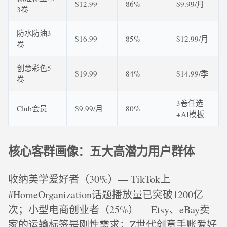
$12.99
86%
$9.99/月
3卷
防水防油3
$16.99
85%
$12.99/月
卷
创意彩色5
$19.99
84%
$14.99/季
卷
3卷任选
Club会员
$9.99/月
80%
+AI模板
核心客群画像：五大高潜力用户群体
收纳美学爱好者（30%）— TikTok上
#HomeOrganization话题播放量已突破1200亿
次；小型电商创业者（25%）— Etsy、eBay卖
家的运输标签是刚性需求；Z世代创意手账爱好