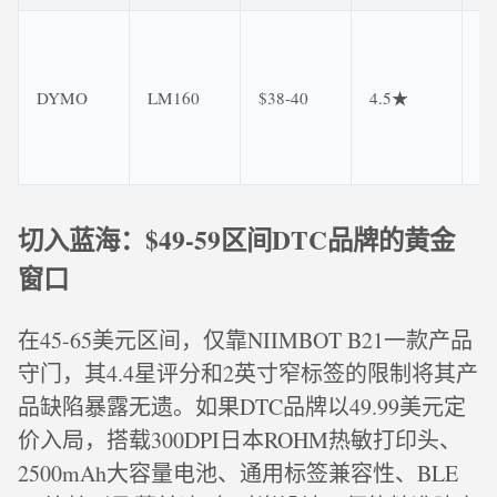
不
牙
节
DYMO
LM160
$38-40
4.5★
池
L
无
切入蓝海：$49-59区间DTC品牌的黄金
窗口
在45-65美元区间，仅靠NIIMBOT B21一款产品
守门，其4.4星评分和2英寸窄标签的限制将其产
品缺陷暴露无遗。如果DTC品牌以49.99美元定
价入局，搭载300DPI日本ROHM热敏打印头、
2500mAh大容量电池、通用标签兼容性、BLE