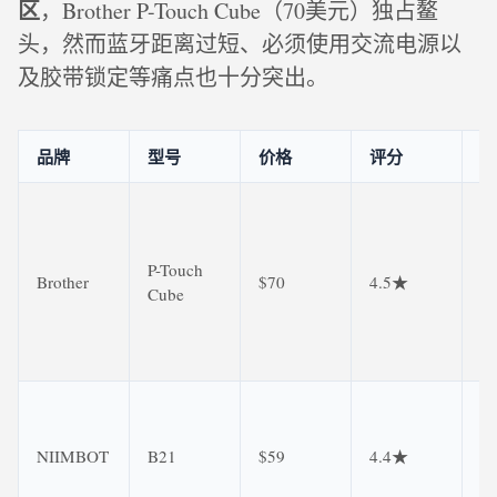
区
，Brother P-Touch Cube（70美元）独占鳌
头，然而蓝牙距离过短、必须使用交流电源以
及胶带锁定等痛点也十分突出。
品牌
型号
价格
评分
主
每
浪
英
P-Touch
Brother
$70
4.5★
白
Cube
范
英
电
仅
英
NIIMBOT
B21
$59
4.4★
签
2