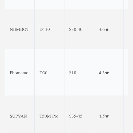
晰
完
手
NIIMBOT
D110
$30-40
4.6★
A
克
丢
需
作
隐
Phomemo
D30
$18
4.3★
患
支
打
强
R
SUPVAN
T50M Pro
$35-45
4.5★
标
M
功