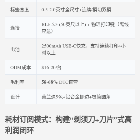
标签宽度
0.5-2.0英寸全尺寸+连续/模切双模
BLE 5.3 (50英尺以上) + 物理打印键（离线
连接
应急）
2500mAh USB-C快充，支持连续打印4小
电池
时以上
ODM成本
$16-20/台
58-68%
毛利率
DTC直营
设计
莫兰迪5色+铝合金侧边+极简圆角
耗材订阅模式：构建“剃须刀+刀片”式高
利润闭环