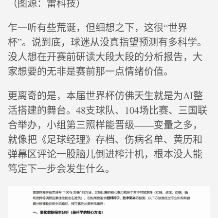
（图源：雷科技）
乍一听有些荒诞，但细想之下，这很“世界
杯”。说到底，球迷从没真指望预测有多科学。
没人想在开赛前研读大段大段的分析报告，大
家想要的无非是赛前那一点情绪价值。
更离奇的是，本届世界杯仿佛天生就是为AI整
活搭建的舞台。48支球队、104场比赛、三国联
合举办，小组第三照样能晋级——变量之多，
就像把《足球经理》存档、伤病名单、黄历和
弹幕区评论一股脑儿倒进榨汁机，根本没人能
笃定下一步会发生什么。