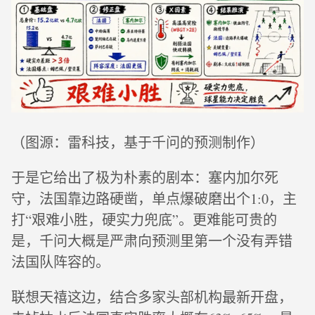
（图源：雷科技，基于千问的预测制作）
于是它给出了极为朴素的剧本：塞内加尔死
守，法国靠边路硬凿，单点爆破磨出个1:0，主
打“艰难小胜，硬实力兜底”。更难能可贵的
是，千问大概是严肃向预测里第一个没有弄错
法国队阵容的。
联想天禧这边，结合多家头部机构最新开盘，