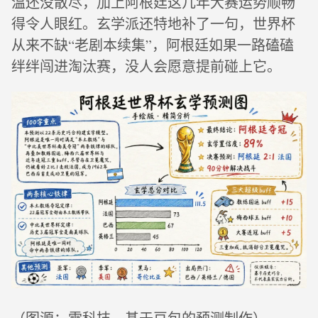
温还没散尽，加上阿根廷这几年大赛运势顺畅
得令人眼红。玄学派还特地补了一句，世界杯
从来不缺“老剧本续集”，阿根廷如果一路磕磕
绊绊闯进淘汰赛，没人会愿意提前碰上它。