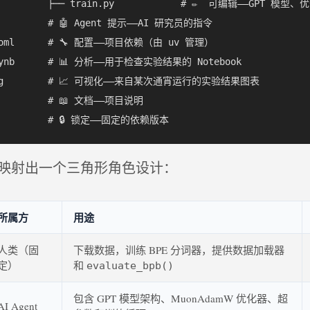
y          ├── train.py            # ✏️  可编辑——GPT 模
          # 🤖 Agent 提示——AI 研究员的指令  

.toml      # 🔧 配置——项目依赖（由 uv 管理）  

ipynb      # 📊 分析——用于检查实验结果的 Notebook  

.png        # 📈 可视化——来自某次通宵运行的实验结果图表  

          # 📖 文档——项目说明  

映射出一个三角形角色设计：
所属方
用途
人类（固
下载数据，训练 BPE 分词器，提供数据加载器
定）
和
evaluate_bpb()
包含 GPT 模型架构、MuonAdamW 优化器、超
AI Agent