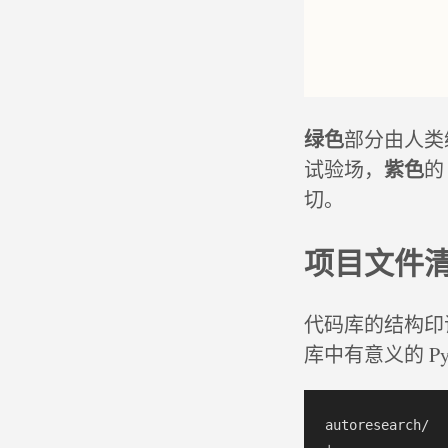
绿色
部分由人类
紫色
试验场，
的
切。
项目文件
代码库的结构印
库中有意义的 Pyt
autoresearch/  
