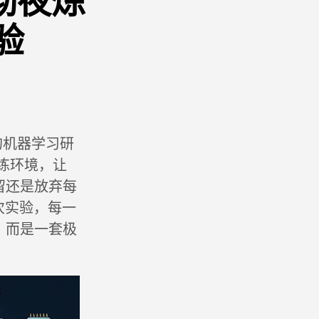
h彻夜炼
验
驱动的机器学习研
训练环境，让
留还是放弃每
 次实验，每一
，而是一套极