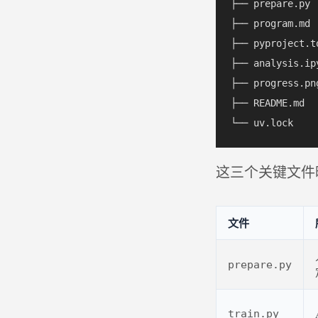
├── prepare.p
├── program.md
├── pyproject
├── analysis.
├── progress
├── README.md 
这三个关键文件
文件
prepare.py
train.py