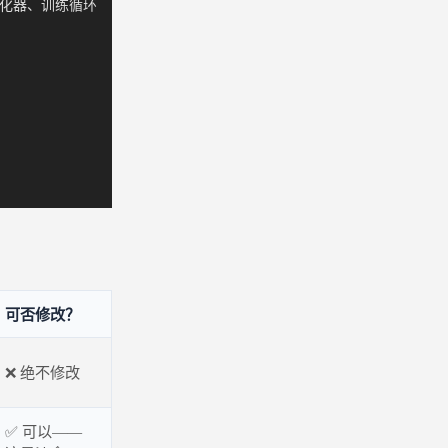
型、优化器、训练循环  

可否修改？
❌ 绝不修改
✅ 可以——