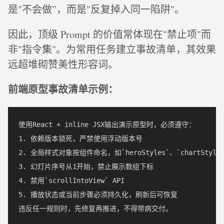
是"不会做”，而是"反复掉入同一陷阱"。
因此，顶级 Prompt 的价值常体现在"禁止项"而
非"指令集"。为常用任务建立事故清单，其效果
远超堆砌赞美性形容词。
前端原型事故清单示例：
使用React + inline JSX输出演示原型时，必须遵守：

1. 依赖版本锁死，严禁使用浮动版本号

2. 全局样式对象按组件命名，如`heroStyles`、`chartStyles`
3. 幻灯片序号从1开始，禁止展示数组下标

4. 禁用`scrollIntoView` API

5. 播放状态或当前步骤必须持久化，刷新后可恢复
