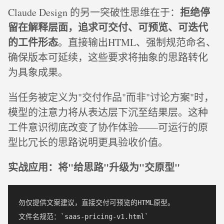
拒绝停
Claude Design 的另一突破性思维在于：
留在解释层面，追求可交付、可预览、可迭代
的工件形态
。直接输出HTML、强制规范命名、
确保版本可延续，这些要求将抽象的思路转化
为具象成果。
当任务被定义为"交付作品"而非"讨论方案"时，
模型的注意力将从表达层下沉至结果层。这种
工件意识彻底改变了协作体验——可运行的原
型比冗长的思路说明更具验收价值。
实战应用：将"给思路"升级为"交原型"
勿仅提供文案建议，直接交付可预览的HTML原型。

文件名规范：`saas-pricing-v1.html`
