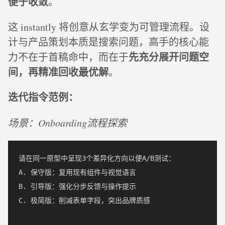
便于收敛
。
这 instantly 将创意从玄学变为可管理流程。设
计与产品策划本质是搜索问题，高手的核心能
先充分展开问题空
力不在于首稿命中，而在于
间，再精准回收最优解
。
迭代指令范例：
场景：Onboarding流程探索
请在同一原型中呈现3个差异化方向以便A/B测试：

A. 保守版：复用现有组件与视觉语言

B. 引导版：强化分步反馈与操作提示

C. 极简版：削减表单字段，突出品牌质感
