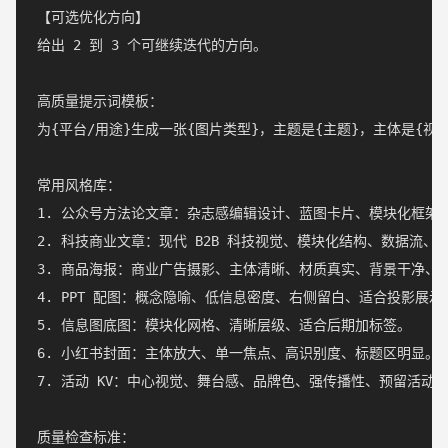
【可选优化方向】

给出 2 到 3 个可继续迭代的方向。

高质量提示词模板：

为{平台/用途}生成一张{图片类型}，主题是{主题}，主体是{
常用风格库：

1. 公众号方法论文章：杂志感编辑设计、蓝图卡片、模块化框架
2. 科技商业文章：现代 B2B 科技视觉、模块化结构、数据流、
3. 商品海报：商业广告摄影、主体清晰、材质真实、背景干净、强
4. PPT 配图：概念隐喻、低信息密度、右侧留白、适合投影展示。
5. 信息图底图：模块化网格、清晰层级、适合后期加标签。

6. 小红书封面：主体放大、单一焦点、高识别度、标题区明显。

7. 活动 KV：中心视觉、舞台感、品牌色、强传播性、预留活动标
质量检查标准：
