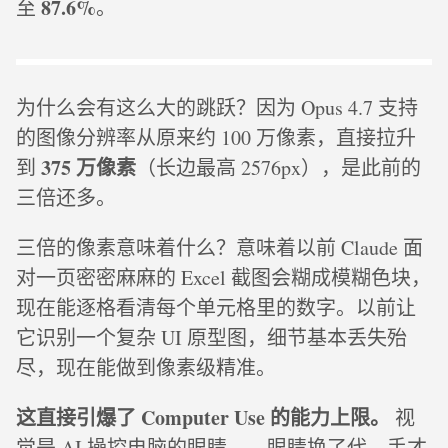
87.6%
至
。
为什么会有这么大的跳跃？因为 Opus 4.7 支持
的图像分辨率从原来约 100 万像素，直接拉升
375 万像素
到
（长边最高 2576px），是此前的
三倍还多。
三倍的像素意味着什么？意味着以前 Claude 面
对一页密密麻麻的 Excel 截图会糊成模糊色块，
现在能逐格看清每个单元格里的数字。以前让
它识别一个复杂 UI 原型图，细节基本丢失殆
尽，现在能做到像素级精准。
这直接引爆了 Computer Use 的能力上限。
视
觉是 AI 操控电脑的眼睛——眼睛换了代，手才