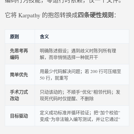
编码行为技能，零运行时依赖，仅一个文件。
四条硬性规则
它将 Karpathy 的抱怨转换成
：
原则
含义
先思考再
明确陈述假设；遇到歧义时陈列所有理
编码
解，而非悄悄选择一种就开干
用最少代码解决问题；若 200 行可压缩至
简单优先
50 行，就重写
手术刀式
只动该动的；不顺手“优化”相邻代码；发
改动
现死代码时仅提醒、不删除
定义成功标准并循环验证；把“加个校验”
目标驱动
变成“为非法输入编写测试，并让它通过”