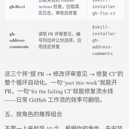
gh-fix-ci
Actions 检查，拉取真
installer
实日志，审批后修复
gh-fix-ci
$skill-
gh-
读取 PR 评审意见，编
installer
address-
号列出并让你选择，应
gh-
comments
用选定修复
address-
comments
这三个将“提 PR → 修改评审意见 → 修复 CI”的
整个循环自动化。一句“yeet this work”就能开
PR，一句“fix the failing CI”就能修复流水线
——日常 GitHub 工作流的效率可翻倍。
五、按角色的推荐组合
不要一上来就装 10 个。根据你的角色，先安装