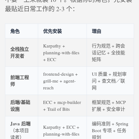
最贴近日常工作的 2-3 个：
角色
优先安装
理由
Karpathy +
行为规范 + 跨会
全栈独立
planning-with-files
话记忆 + 全技能
开发者
+ ECC
矩阵
frontend-design +
UI 质量 + 规划审
前端工程
grill-me + agent-
问 + 查文档／联
师
reach
网
后端/基础
ECC + mcp-builder
框架规范 + MCP
设施
+ Trail of Bits
扩展 + 安全审计
Java 后端
编码准则 + Spring
Karpathy + ECC +
（本项目
Boot 专项 + 任务
planning-with-files
读者）
规划