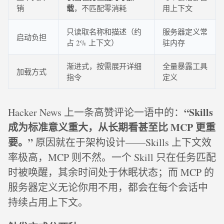
载
销
，不匹配零消耗
用上下文
只读取名称和描述（约
服务器定义常
启动负担
占 2% 上下文）
驻内存
渐进式，按需展开详细
全量暴露工具
加载方式
指令
定义
“Skills
Hacker News 上一条高赞评论一语中的：
成为标准意义重大，从长期看甚至比 MCP 更重
要。”
原因就在于架构设计——Skills 上下文效
率极高，MCP 则不然。一个 Skill 只在任务匹配
时被唤醒，其余时间处于休眠状态；而 MCP 的
服务器定义无论你用不用，都会在每个会话中
持续占用上下文。