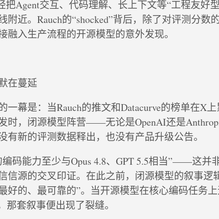
2已经把Agent交互、代码理解、长上下文等“工程友好
附近。Rauch的“shocked”背后，除了对评测分
接融入生产流程的开源模型的意外发现。
默在蔓延
一幕是：当Rauch的推文和Datacurve的榜单在X
时，闭源模型阵营——无论是OpenAI还是Anthrop
没有新的评测数据释出，也没有产品升级公告。
码能力至少与Opus 4.8、GPT 5.5相当”——这
信信源的交叉印证。在此之前，闭源模型的叙事逻辑
最好的、最可靠的”。当开源模型在核心编码任务上
时，那套叙事便出现了裂缝。