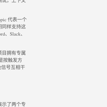
调试，上下文
pic 代表一个
明同样支持这
d、Slack、
。
项目拥有专属
种是按触发方
避免信号互相干
演示了两个专