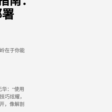
坑指南：
部署
水岭在于你能
无华：“使用
不是技巧炫耀，
开，像解剖