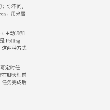
句；你不问，
Cron，用来替
ok 主动通知
olling
。这两种方式
撰写定时任
守在聊天框前
，任务完成后