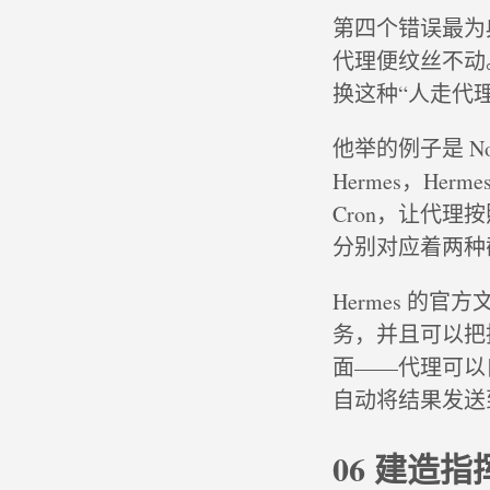
第四个错误最为
代理便纹丝不动。分
换这种“人走代
他举的例子是 No
Hermes，He
Cron，让代
分别对应着两种
Hermes 的
务，并且可以把
面——代理可以
自动将结果发送到 Te
06 建造