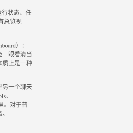
运行状态、任
有总览视
board）：
能一眼看清当
本质上是一种
不是另一个聊天
ols、
制台里。对于普
槛。