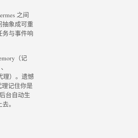
mes 之间
问抽象成可重
任务与事件响
mory（记
）、
s（子代理）。遗憾
代理记住你是
在后台自动生
具上去。