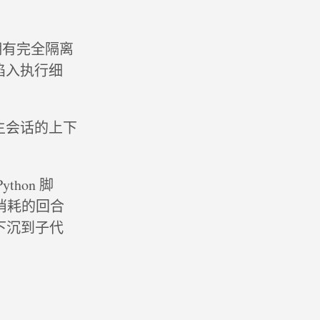
拥有完全隔离
陷入执行细
主会话的上下
hon 脚
消耗的回合
层下沉到子代