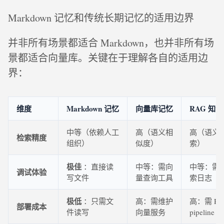
Markdown 记忆和传统长期记忆的适用边界
并非所有场景都适合 Markdown，也并非所有场
景都适合向量库。关键在于理解各自的适用边
界：
维度
Markdown 记忆
向量库记忆
RAG 知
中等（依赖人工
高（语义相
高（语义
检索精度
组织）
似度）
索）
极佳
：直接读
中等：需向
中等：需
调试体验
写文件
量查询工具
索日志
极低
：只需文
高：需维护
高：需 RA
部署成本
件读写
向量服务
pipeline