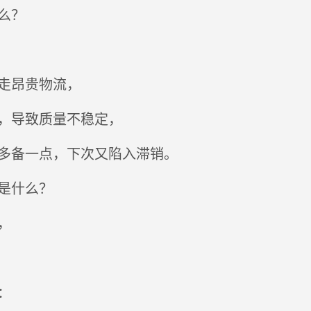
么？
走昂贵物流，
，导致质量不稳定，
多备一点，下次又陷入滞销。
是什么？
，
：