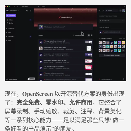
OpenScreen
现在，
以开源替代方案的身份出现
完全免费、零水印、允许商用
了：
，它整合了
屏幕录制、手动缩放、裁剪、注释、背景美化
等一系列核心能力——足以满足那些只想“做一
条好看的产品演示”的朋友。